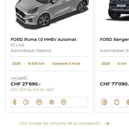
FORD
Puma 1.0 MHEV Automat
FORD
Ranger R
ST-LINE
Automatique | Essence
Automatique | E
2026
･
6 500 km
･
Garantie 3 mois
2026
･
0 km
CHF 36'350.-
CHF 27'690.-
CHF 77'090.
soit -24% du prix du neuf
Voir toutes les voitures de la concession