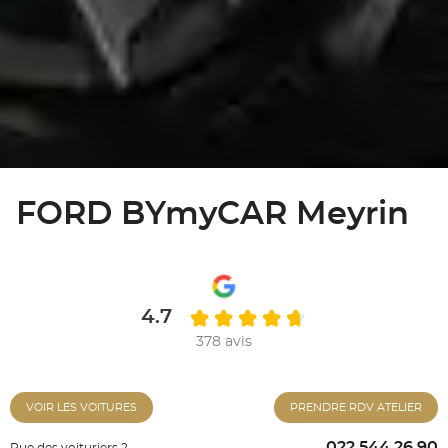
FORD BYmyCAR Meyrin
4.7
378 avis
VOIR LES VOITURES
PRENDRE RDV ATELIER
022 544 26 90