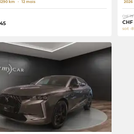
3290 km
12 mois
2026
CHF 79
CHF 
245
soit -