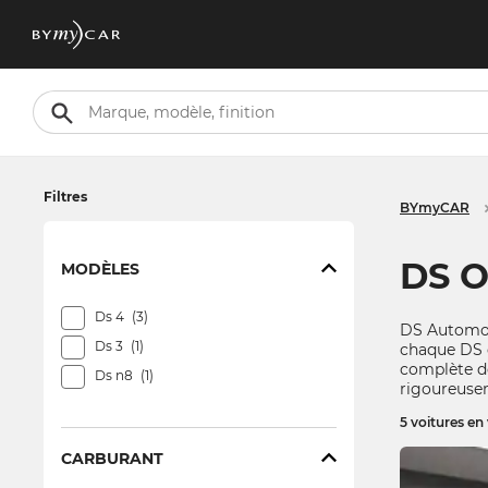
Filtres
BYmyCAR
DS O
MODÈLES
Ds 4
3
DS Automo
Ds 3
1
chaque
DS 
complète de
Ds n8
1
rigoureuse
5 voitures en
CARBURANT