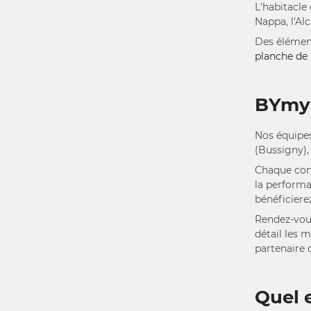
L'habitacle
Nappa, l'Al
Des élémen
planche de
BYmyC
Nos équipes
(Bussigny),
Chaque con
la performa
bénéficier
Rendez-vous
détail les 
partenaire 
Quel e