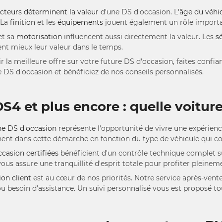
acteurs déterminent la valeur
d'une DS d'occasion. L'
âge du véhi
 La
finition
et les
équipements
jouent également un rôle importa
et sa
motorisation
influencent aussi directement la valeur. Les
s
t mieux leur valeur dans le temps.
r la meilleure offre sur votre future DS d'occasion, faites con
e DS d'occasion et bénéficiez de nos conseils personnalisés.
S4 et plus encore : quelle voiture
ne DS d'occasion
représente l'opportunité de vivre une expérien
t dans cette démarche en fonction du type de véhicule qui co
casion certifiées
bénéficient d'un contrôle technique complet su
s assure une tranquillité d'esprit totale pour profiter pleineme
ion client
est au cœur de nos priorités. Notre service après-vent
u besoin d'assistance. Un suivi personnalisé vous est proposé to