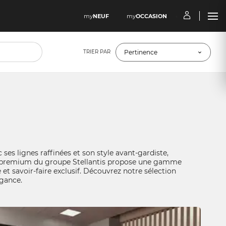
my
NEUF
my
OCCASION
TRIER PAR
 ses lignes raffinées et son style avant-gardiste,
e premium du groupe Stellantis propose une gamme
et savoir-faire exclusif. Découvrez notre sélection
égance.