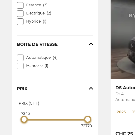
Essence
3
Electrique
2
Hybride
1
BOITE DE VITESSE
Automatique
4
Manuelle
1
DS Autom
PRIX
Ds 4
Automatiq
PRIX (CHF)
2025
1
7245
72770
CHF 25