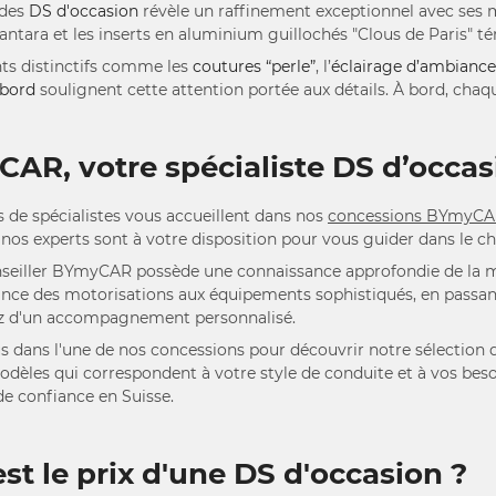
 des
DS d'occasion
révèle un raffinement exceptionnel avec ses 
cantara et les inserts en aluminium guillochés "Clous de Paris" t
ts distinctifs comme les
coutures “perle”
, l’
éclairage d’ambiance
 bord
soulignent cette attention portée aux détails. À bord, chaq
AR, votre spécialiste DS d’occas
 de spécialistes vous accueillent dans nos
concessions BYmyC
 nos experts sont à votre disposition pour vous guider dans le c
seiller BYmyCAR possède une connaissance approfondie de la ma
nce des motorisations aux équipements sophistiqués, en passant p
ez d'un accompagnement personnalisé.
 dans l'une de nos concessions pour découvrir notre sélection 
modèles qui correspondent à votre style de conduite et à vos be
de confiance en Suisse.
st le prix d'une DS d'occasion ?