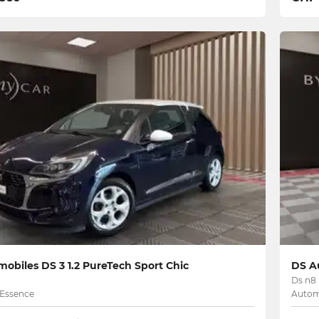
obiles DS 3 1.2 PureTech Sport Chic
DS A
Ds n8
 Essence
Automa