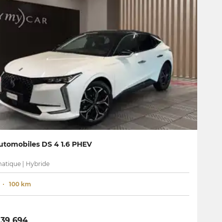
utomobiles DS 4 1.6 PHEV
atique | Hybride
100 km
39 694