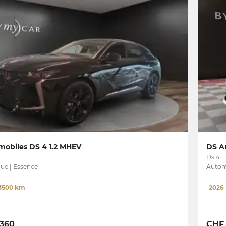
obiles DS 4 1.2 MHEV
DS A
Ds 4
ue | Essence
Autom
3500 km
2026
 360
CHF 