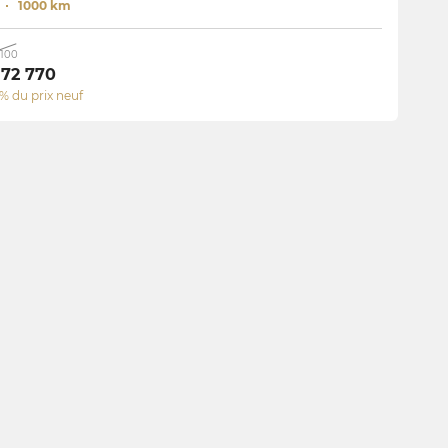
1000 km
 100
72 770
8% du prix neuf