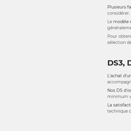
Plusieurs f
considérer.
Le
modèle
généralemen
Pour obteni
sélection d
DS3, D
L'achat d'u
accompagnen
Nos DS d'oc
minimum vou
La satisfact
technique o