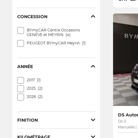
CONCESSION
BYmyCAR Centre Occasions
GENEVE et MEYRIN
4
PEUGEOT BYmyCAR Meyrin
1
ANNÉE
2017
1
2025
2
2026
2
DS Autom
FINITION
Ds 3
Manuelle |
Etoile
2
KILOMÉTRAGE