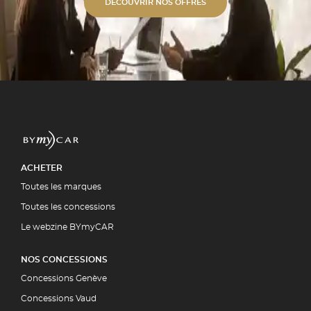
s alu unies ou bi-ton. ✓
DÉCOUVRIR NOS OFFRES
étique Polissage professionnel et
 polymérisation. ✓ Expertise
ment par la quasi-totalité des
5 00
UIT
ACHETER
Toutes les marques
Toutes les concessions
Le webzine BYmyCAR
NOS CONCESSIONS
Concessions Genève
Concessions Vaud