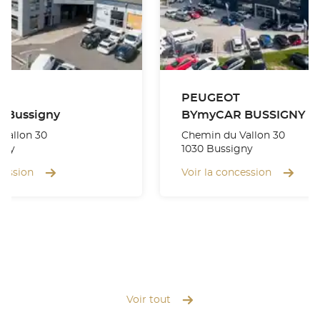
PEUGEOT
 Bussigny
BYmyCAR BUSSIGNY
Vallon 30
Chemin du Vallon 30
gny
1030 Bussigny
cession
Voir la concession
Voir tout