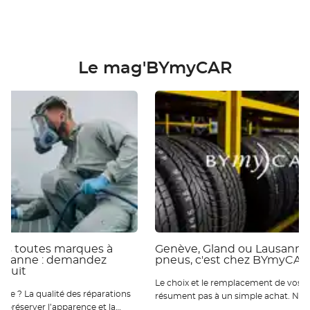
Le mag'BYmyCAR
ies toutes marques à
Genève, Gland ou Lausanne 
ausanne : demandez
pneus, c'est chez BYmyCAR
atuit
Le choix et le remplacement de vos p
 réparations
résument pas à un simple achat. Nou
ur préserver l’apparence et la
qu’ils sont essentiels pour votre sécur