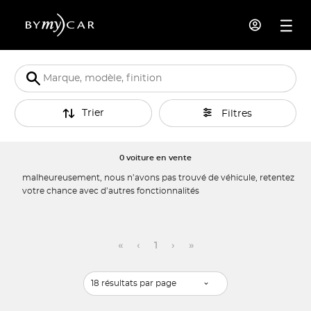
Trier
Filtres
0 voiture en vente
malheureusement, nous n’avons pas trouvé de véhicule, retentez
votre chance avec d’autres fonctionnalités
«
‹
1
›
»