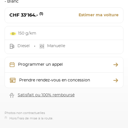
- Blanc
(1)
CHF 33'164.-
Estimer ma voiture
150 g/km
Diesel
Manuelle
Programmer un appel
Prendre rendez-vous en concession
Satisfait ou 100% remboursé
Photos non contractuelles
(1)
Hors frais de mise à la route.