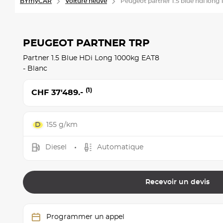
BYmyCAR
Voiture neuve
Peugeot partner 1.5 blue hdi long
PEUGEOT PARTNER TRP
Partner 1.5 Blue HDi Long 1000kg EAT8
- Blanc
(1)
CHF 37'489.-
155 g/km
Diesel
Automatique
Recevoir un devis
Programmer un appel