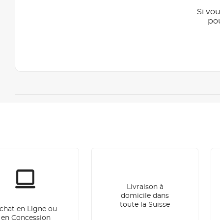
Si vou
po
Livraison à
domicile dans
toute la Suisse
chat en Ligne ou
en Concession