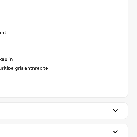
ant
kaolin
uritiba gris anthracite