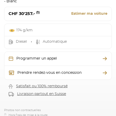
- Blanc
(1)
CHF 30'257.-
Estimer ma voiture
174 g/km
Diesel
Automatique
Programmer un appel
Prendre rendez-vous en concession
Satisfait ou 100% remboursé
Livraison partout en Suisse
Photos non contractuelles
(1)
Hors frais de mise à la route.