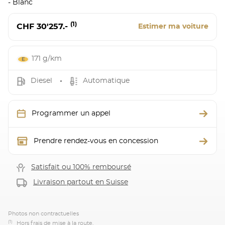
- Blanc
(1)
CHF 30'257.-
Estimer ma voiture
171 g/km
Diesel
Automatique
Programmer un appel
Prendre rendez-vous en concession
Satisfait ou 100% remboursé
Livraison partout en Suisse
Photos non contractuelles
(1)
Hors frais de mise à la route.