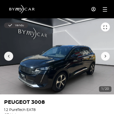
Vendu
1 / 20
PEUGEOT 3008
1.2 PureTech EAT8