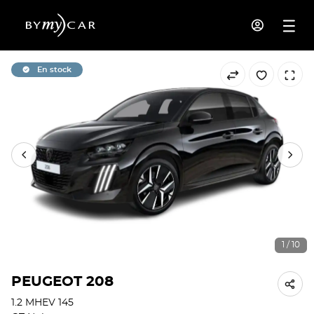
En stock
1 / 10
PEUGEOT 208
1.2 MHEV 145