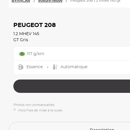
BYmyCAR
Voiture neuve
Peugeot 208 1.2 mhev 145 gt
PEUGEOT 208
1.2 MHEV 145
GT Gris
117 g/km
Essence
Automatique
Photos non contractuelles
(1)
Hors frais de mise à la route.