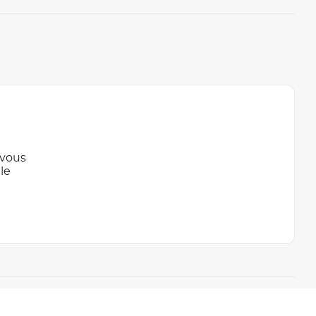
 vous
le