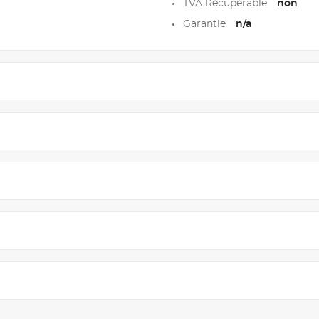
TVA Récupérable
non
Garantie
n/a