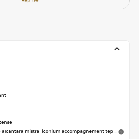
Reprise
ant
rtense
ntara mistral iconium accompagnement tep isabella, trimatiere alcantara noir et surpiqures vert adamite