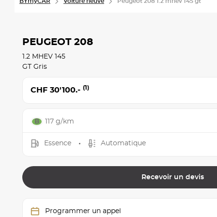
BYmyCAR
Voiture neuve
Peugeot 208 1.2 mhev 145 gt
PEUGEOT 208
1.2 MHEV 145
GT Gris
(1)
CHF 30'100.-
117 g/km
Essence
Automatique
Recevoir un devis
Programmer un appel