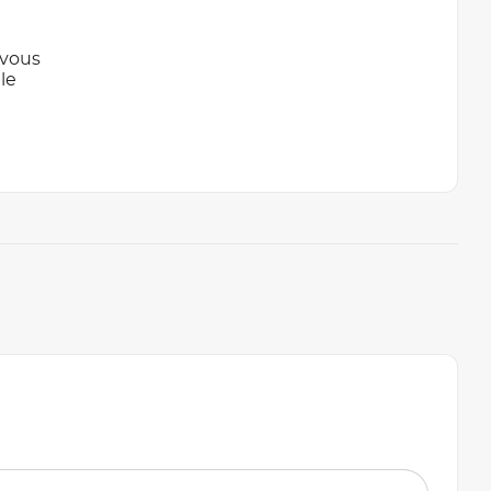
 vous
le