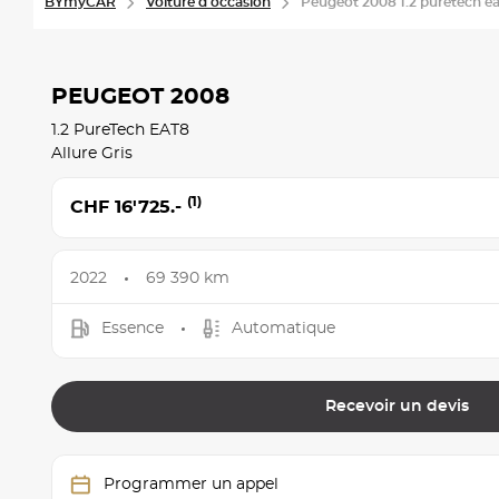
BYmyCAR
Voiture d'occasion
Peugeot 2008 1.2 puretech ea
PEUGEOT 2008
1.2 PureTech EAT8
Allure Gris
(1)
CHF 16'725.-
2022
69 390 km
Essence
Automatique
Recevoir un devis
Programmer un appel