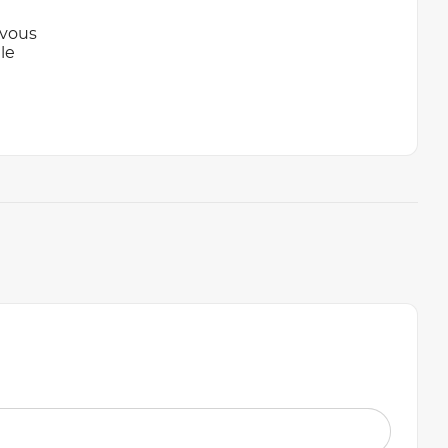
 vous
le