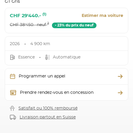
GT Gris
(1)
CHF 29'440.-
Estimer ma voiture
2
CHF 38'450.- neuf
- 23% du prix du neuf
2026
4 900 km
Essence
Automatique
Programmer un appel
Prendre rendez-vous en concession
Satisfait ou 100% remboursé
Livraison partout en Suisse