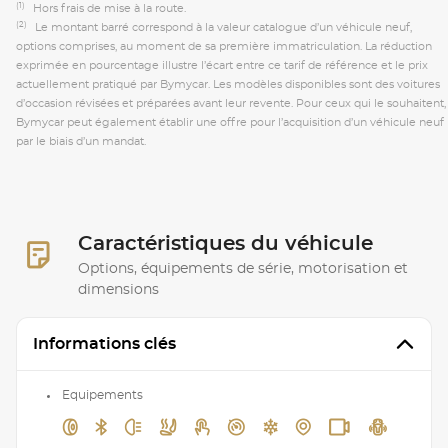
(1)
Hors frais de mise à la route.
(2)
Le montant barré correspond à la valeur catalogue d’un véhicule neuf,
options comprises, au moment de sa première immatriculation. La réduction
exprimée en pourcentage illustre l’écart entre ce tarif de référence et le prix
actuellement pratiqué par Bymycar. Les modèles disponibles sont des voitures
d’occasion révisées et préparées avant leur revente. Pour ceux qui le souhaitent,
Bymycar peut également établir une offre pour l’acquisition d’un véhicule neuf
par le biais d’un mandat.
Caractéristiques du véhicule
Options, équipements de série, motorisation et
dimensions
Informations clés
Equipements