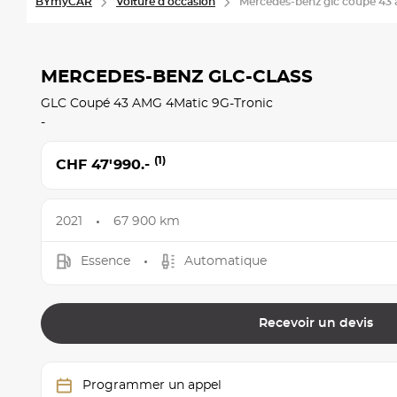
BYmyCAR
Voiture d'occasion
Mercedes-benz glc coupé 43 
MERCEDES-BENZ GLC-CLASS
GLC Coupé 43 AMG 4Matic 9G-Tronic
-
(1)
CHF 47'990.-
2021
67 900 km
Essence
Automatique
Recevoir un devis
Programmer un appel