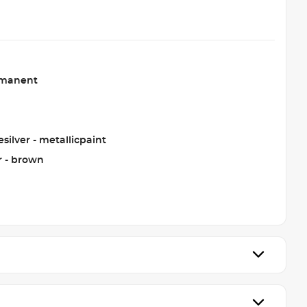
rmanent
silver - metallicpaint
r - brown