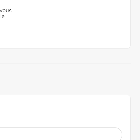
 vous
le