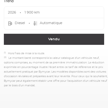
Trend
2026
1 900 km
Diesel
Automatique
Vendu
(1)
Hors frais de mise à la route.
(2)
Le montant barré correspond à la valeur catalogue d’un véhicule neuf,
options comprises, au moment de sa première immatriculation. La réduction
exprimée en pourcentage illustre l’écart entre ce tarif de référence et le prix
actuellement pratiqué par Bymycar. Les modèles disponibles sont des voitures
d’occasion révisées et préparées avant leur revente. Pour ceux qui le souhaitent,
Bymycar peut également établir une offre pour l’acquisition d’un véhicule neuf
par le biais d’un mandat.