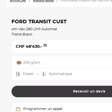
BYmyCAR
Voiture neuve
Ford transit custom van 280 l1h1
FORD TRANSIT CUST
om Van 280 L1H1 Automat
Trend Blanc
(1)
CHF 48'430.-
209 g/km
Diesel
Automatique
Recevoir un devis
Programmer un appel