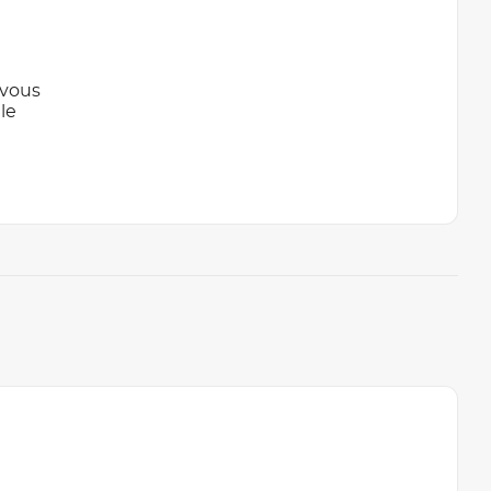
 vous
le