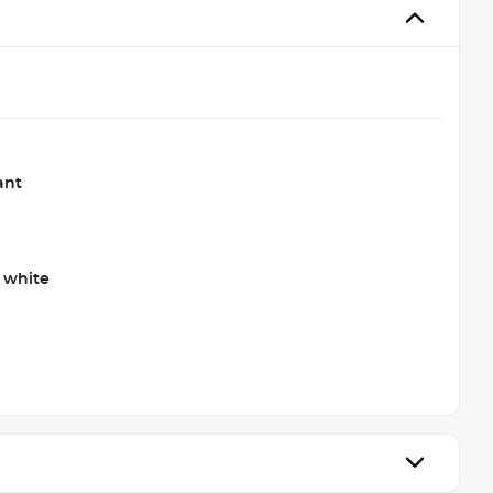
ant
 white