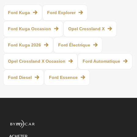
Ford Kuga
Ford Explorer
Ford Kuga Occasion
Opel Crossland X
Ford Kuga 2026
Ford Électrique
Opel Crossland X Occasion
Ford Automatique
Ford Diesel
Ford Essence
ACHETER