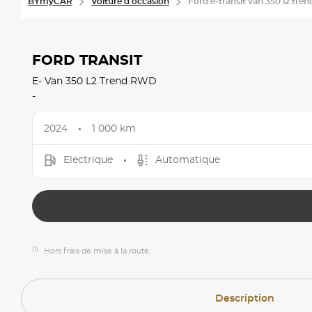
BYmyCAR
Voiture d'occasion
Ford e-transit van 350 l2 tren
FORD TRANSIT
E- Van 350 L2 Trend RWD
-
2024
1 000 km
Electrique
Automatique
(1)
Hors frais de mise à la route.
Description