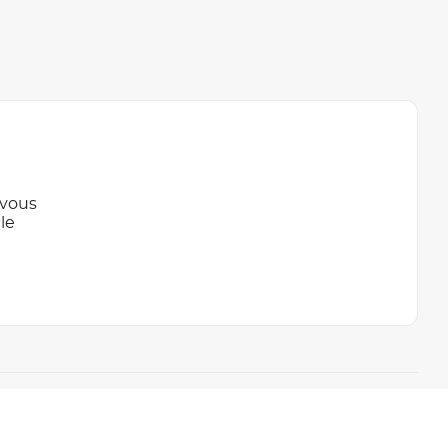
 vous
le