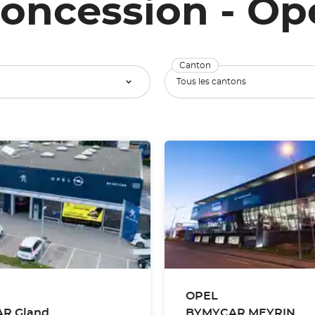
oncession - Op
Canton
OPEL
R Gland
BYMYCAR MEYRIN