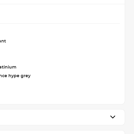
ant
latinium
nce hype grey