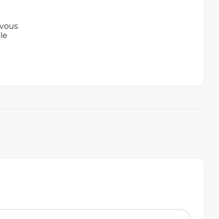
 vous
le