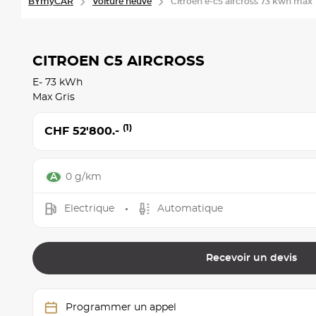
BYmyCAR
Voiture neuve
Citroen e-c5 aircross 73 kwh max
CITROEN C5 AIRCROSS
E- 73 kWh
Max Gris
(1)
CHF 52'800.-
0 g/km
Electrique
Automatique
Recevoir un devis
Programmer un appel