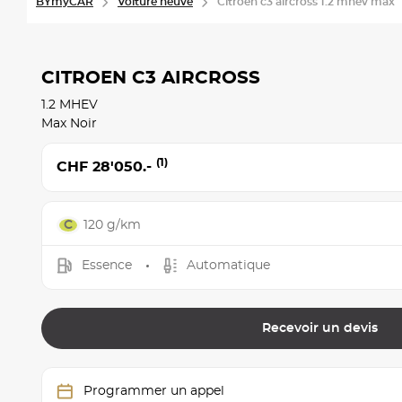
BYmyCAR
Voiture neuve
Citroen c3 aircross 1.2 mhev max
CITROEN C3 AIRCROSS
1.2 MHEV
Max Noir
(1)
CHF 28'050.-
120 g/km
Essence
Automatique
Recevoir un devis
Programmer un appel