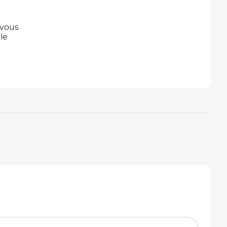
 vous
le