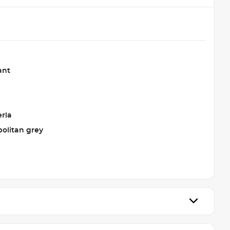
ant
erla
olitan grey