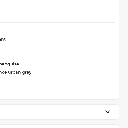
ant
 banquise
nce urban grey