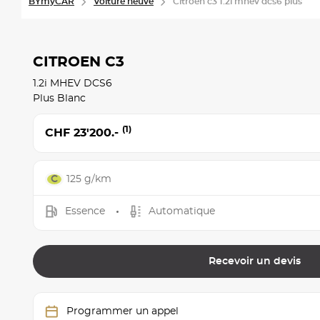
BYmyCAR
Voiture neuve
Citroen c3 1.2i mhev dcs6 plus
CITROEN C3
1.2i MHEV DCS6
Plus Blanc
(1)
CHF 23'200.-
125 g/km
Essence
Automatique
Recevoir un devis
Programmer un appel