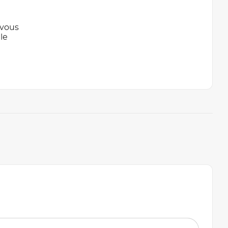
 vous
le