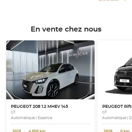
En vente chez nous
PEUGEOT
208 1.2 MHEV 145
PEUGEOT
Rif
GT
GT
Automatique | Essence
Automatique | D
2025
･
4 500 km
2026
･
0 km