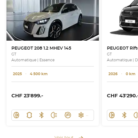
PEUGEOT
208 1.2 MHEV 145
PEUGEOT
Rif
GT
GT
Automatique | Essence
Automatique | D
2025
･
4 500 km
2026
･
0 km
CHF 23'899.-
CHF 43'290.
Voir tout