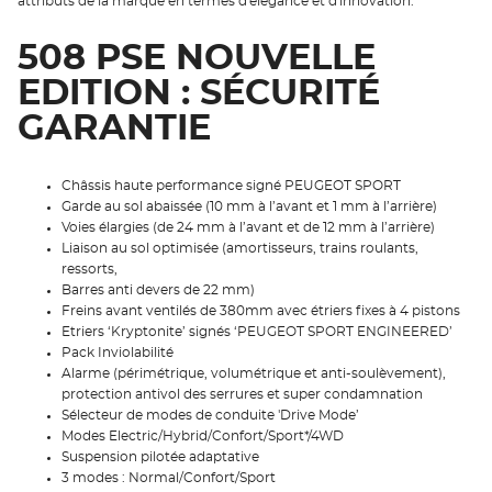
attributs de la marque en termes d'élégance et d'innovation.
508 PSE NOUVELLE
EDITION : SÉCURITÉ
GARANTIE
Châssis haute performance signé PEUGEOT SPORT
Garde au sol abaissée (10 mm à l’avant et 1 mm à l’arrière)
Voies élargies (de 24 mm à l’avant et de 12 mm à l’arrière)
Liaison au sol optimisée (amortisseurs, trains roulants,
ressorts,
Barres anti devers de 22 mm)
Freins avant ventilés de 380mm avec étriers fixes à 4 pistons
Etriers ‘Kryptonite’ signés ‘PEUGEOT SPORT ENGINEERED’
Pack Inviolabilité
Alarme (périmétrique, volumétrique et anti-soulèvement),
protection antivol des serrures et super condamnation
Sélecteur de modes de conduite 'Drive Mode’
Modes Electric/Hybrid/Confort/Sport*/4WD
Suspension pilotée adaptative
3 modes : Normal/Confort/Sport