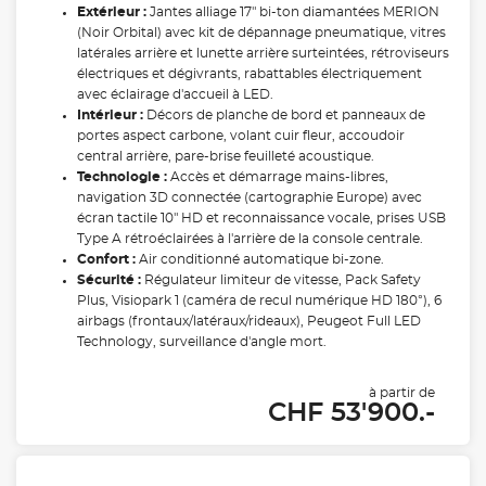
Extérieur :
Jantes alliage 17" bi-ton diamantées MERION
(Noir Orbital) avec kit de dépannage pneumatique, vitres
latérales arrière et lunette arrière surteintées, rétroviseurs
électriques et dégivrants, rabattables électriquement
avec éclairage d'accueil à LED.
Intérieur :
Décors de planche de bord et panneaux de
portes aspect carbone, volant cuir fleur, accoudoir
central arrière, pare-brise feuilleté acoustique.
Technologie :
Accès et démarrage mains-libres,
navigation 3D connectée (cartographie Europe) avec
écran tactile 10" HD et reconnaissance vocale, prises USB
Type A rétroéclairées à l'arrière de la console centrale.
Confort :
Air conditionné automatique bi-zone.
Sécurité :
Régulateur limiteur de vitesse, Pack Safety
Plus, Visiopark 1 (caméra de recul numérique HD 180°), 6
airbags (frontaux/latéraux/rideaux), Peugeot Full LED
Technology, surveillance d'angle mort.
à partir de
CHF 53'900.-