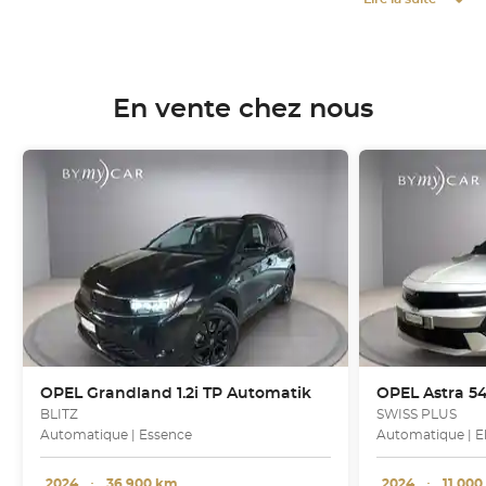
En vente chez nous
OPEL
Grandland 1.2i TP Automatik
OPEL
Astra 5
BLITZ
SWISS PLUS
Automatique | Essence
Automatique | E
2024
･
36 900 km
2024
･
11 00