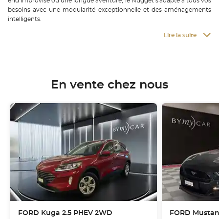
end improvisé ou une longue aventure, le Nugget s'adapte à tous vos
besoins avec une modularité exceptionnelle et des aménagements
intelligents.
Lire la suite
En vente chez nous
FORD
Kuga 2.5 PHEV 2WD
FORD
Mustang 