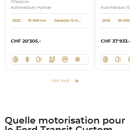
TITANIUM
Automatique | Hybride
Automatique | E
2022
･
51 000 km
･
Garantie 12 mois
2016
･
35 00
CHF 20'305.-
CHF 37'933.
Voir tout
Quelle motorisation pour