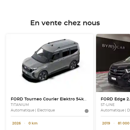
En vente chez nous
FORD
Tourneo Courier Elektro 54kWh
FORD
Edge 2.
TITANIUM
ST-LINE
Automatique | Electrique
Automatique | D
2026
･
0 km
2019
･
81 00