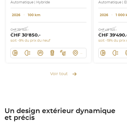
Automatique | Hybride
Automatique | E
2026
･
100 km
2026
･
1 000
CHF 33'740.-
CHF 48'740.-
CHF 30'850.-
CHF 39'490.
soit -9% du prix du neuf
soit -19% du prix
Voir tout
Un design extérieur dynamique
et précis