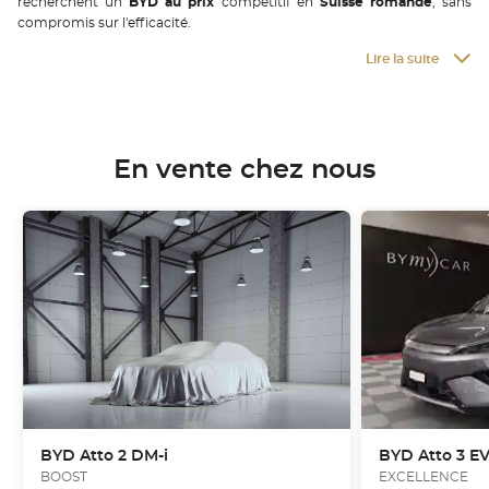
recherchent un
BYD au prix
compétitif en
Suisse romande
, sans
compromis sur l'efficacité.
Lire la suite
En vente chez nous
BYD
Atto 2 DM-i
BYD
Atto 3 
BOOST
EXCELLENCE