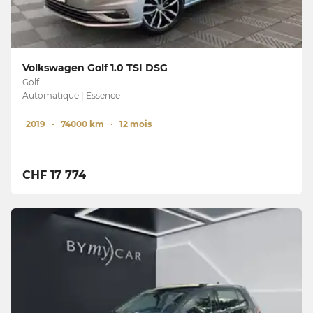
Volkswagen Golf 1.0 TSI DSG
Golf
Automatique | Essence
2019
74000 km
12 mois
CHF 17 774