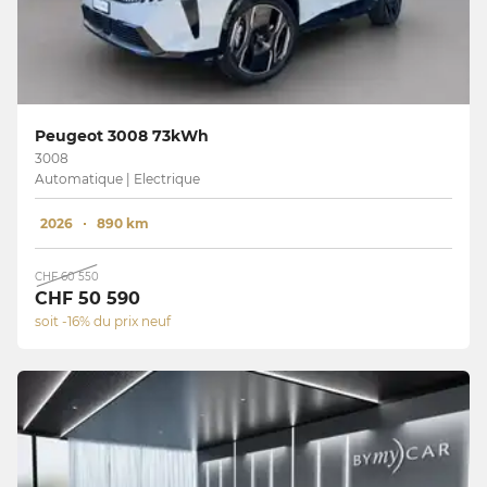
Peugeot 3008 73kWh
3008
Automatique | Electrique
2026
890 km
CHF 60 550
CHF 50 590
soit -16% du prix neuf