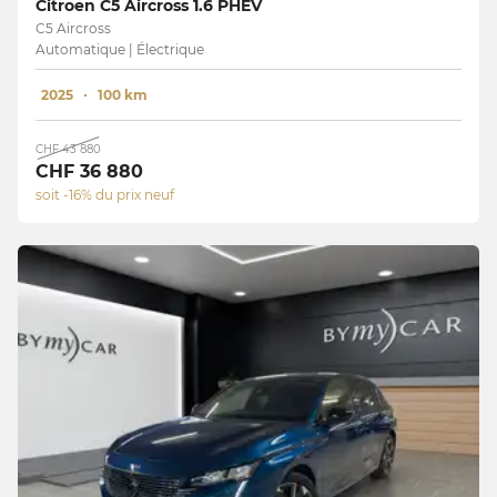
Citroen C5 Aircross 1.6 PHEV
C5 Aircross
Automatique | Électrique
2025
100 km
CHF 43 880
CHF 36 880
soit -16% du prix neuf