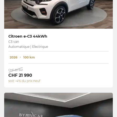
Citroen e-C3 44kWh
C3 van
Automatique | Electrique
2026
100 km
CHF 22 941
CHF 21 990
soit -4% du prix neuf