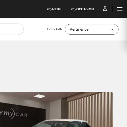
my
NEUF
my
OCCASION
TRIER PAR