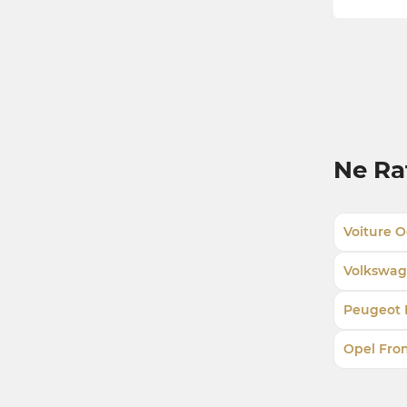
Ne Ra
Voiture O
Volkswag
Peugeot 
Opel Fro