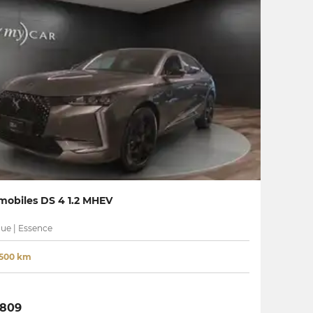
obiles DS 4 1.2 MHEV
ue | Essence
500 km
 809