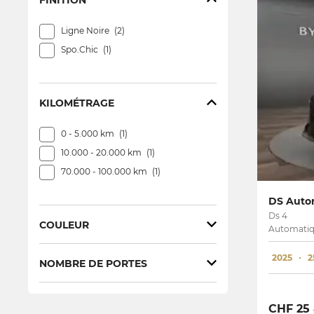
FINITION
Ligne Noire
2
Spo.Chic
1
KILOMÉTRAGE
0 - 5.000 km
1
10.000 - 20.000 km
1
70.000 - 100.000 km
1
DS Autom
Ds 4
COULEUR
Automatiq
Bleu
1
2025
2
NOMBRE DE PORTES
Gris
1
3
1
5
2
CHF 25