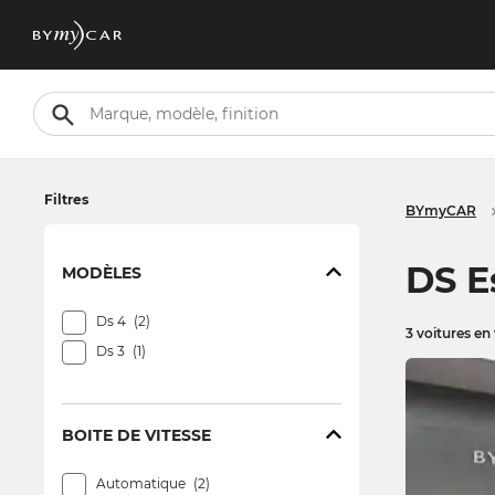
Filtres
BYmyCAR
DS E
MODÈLES
Ds 4
2
3 voitures en
Ds 3
1
BOITE DE VITESSE
Automatique
2