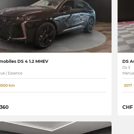
obiles DS 4 1.2 MHEV
DS Au
Ds 3
ue | Essence
Manuel
3500 km
2017
 360
CHF 