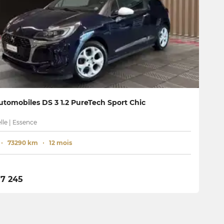
tomobiles DS 3 1.2 PureTech Sport Chic
le | Essence
73290 km
12 mois
7 245