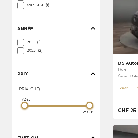
Manuelle
1
ANNÉE
2017
1
2025
2
DS Autom
Ds 4
PRIX
Automatiq
2025
1
PRIX (CHF)
7245
CHF 25
25809