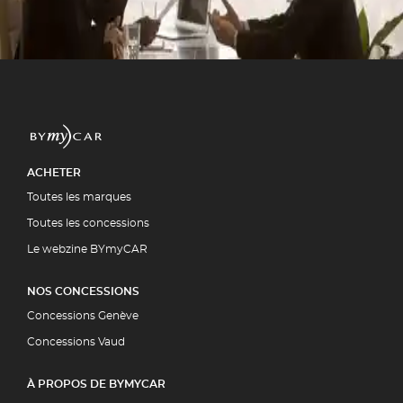
ment par la quasi-totalité des
5 00
UIT
ACHETER
Toutes les marques
Toutes les concessions
Le webzine BYmyCAR
NOS CONCESSIONS
Concessions Genève
Concessions Vaud
À PROPOS DE BYMYCAR