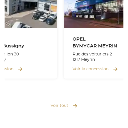
OPEL
 Bussigny
BYMYCAR MEYRIN
Vallon 30
Rue des voituriers 2
gny
1217 Meyrin
cession
Voir la concession
Voir tout