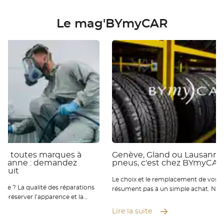
Le mag'BYmyCAR
ies toutes marques à
Genève, Gland ou Lausanne 
ausanne : demandez
pneus, c'est chez BYmyCAR
atuit
Le choix et le remplacement de vos p
 réparations
résument pas à un simple achat. Nou
ur préserver l’apparence et la
qu’ils sont essentiels pour votre sécur
éhicule. Chez BYmyCAR, nos
de conduite et la performance de vot
Lire la suite
rts vous accompagnent à Genève
Où que vous soyez de Genève à Laus