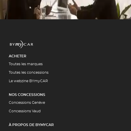
ment par la quasi-totalité des
5 00
UIT
ACHETER
Toutes les marques
Toutes les concessions
Le webzine BYmyCAR
NOS CONCESSIONS
Concessions Genève
Concessions Vaud
À PROPOS DE BYMYCAR