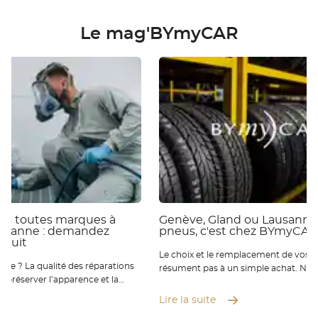
Le mag'BYmyCAR
ies toutes marques à
Genève, Gland ou Lausanne 
ausanne : demandez
pneus, c'est chez BYmyCAR
atuit
Le choix et le remplacement de vos p
 réparations
résument pas à un simple achat. Nou
ur préserver l’apparence et la
qu’ils sont essentiels pour votre sécur
éhicule. Chez BYmyCAR, nos
de conduite et la performance de vot
Lire la suite
rts vous accompagnent à Genève
Où que vous soyez de Genève à Laus