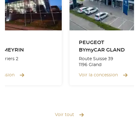
PEUGEOT
 MEYRIN
BYmyCAR GLAND
turiers 2
Route Suisse 39
1196 Gland
cession
Voir la concession
Voir tout