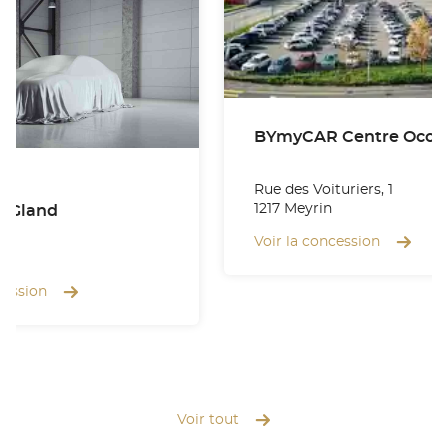
Rue des Voituriers, 1
1217 Meyrin
 Gland
se
Voir la concession
nd
cession
Voir tout