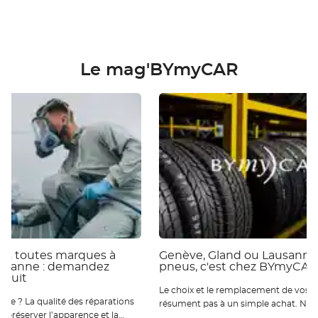
Le mag'BYmyCAR
ies toutes marques à
Genève, Gland ou Lausanne 
ausanne : demandez
pneus, c'est chez BYmyCAR
atuit
Le choix et le remplacement de vos p
 réparations
résument pas à un simple achat. Nou
ur préserver l’apparence et la
qu’ils sont essentiels pour votre sécur