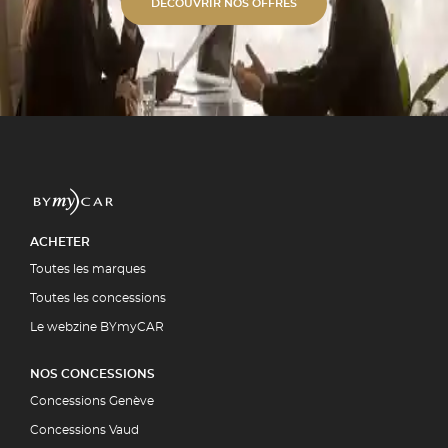
s alu unies ou bi-ton. ✓
DÉCOUVRIR NOS OFFRES
étique Polissage professionnel et
 polymérisation. ✓ Expertise
ment par la quasi-totalité des
5 00
UIT
ACHETER
Toutes les marques
Toutes les concessions
Le webzine BYmyCAR
NOS CONCESSIONS
Concessions Genève
Concessions Vaud