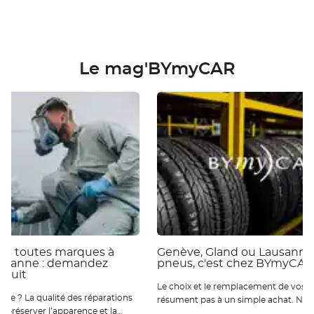
Le mag'BYmyCAR
ies toutes marques à
Genève, Gland ou Lausanne 
ausanne : demandez
pneus, c'est chez BYmyCAR
atuit
Le choix et le remplacement de vos p
 réparations
résument pas à un simple achat. Nou
ur préserver l’apparence et la
qu’ils sont essentiels pour votre sécur