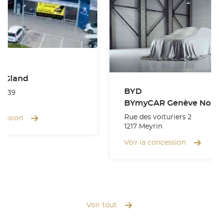
 Gland
BYD
se 39
BYmyCAR Genève Nor
Rue des voituriers 2
cession
1217 Meyrin
Voir la concession
Voir tout