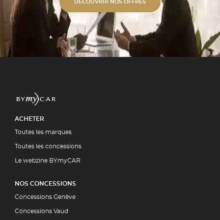
s alu unies ou bi-ton. ✓
DÉCOUVRIR NOS OFFRES
étique Polissage professionnel et
 polymérisation. ✓ Expertise
ment par la quasi-totalité des
5 00
UIT
ACHETER
Toutes les marques
Toutes les concessions
Le webzine BYmyCAR
NOS CONCESSIONS
Concessions Genève
Concessions Vaud