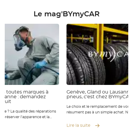
Le mag'BYmyCAR
ies toutes marques à
Genève, Gland ou Lausanne 
ausanne : demandez
pneus, c'est chez BYmyCAR
atuit
Le choix et le remplacement de vos p
 réparations
résument pas à un simple achat. Nou
ur préserver l’apparence et la
qu’ils sont essentiels pour votre sécur
éhicule. Chez BYmyCAR, nos
de conduite et la performance de vot
Lire la suite
rts vous accompagnent à Genève
Où que vous soyez de Genève à Laus