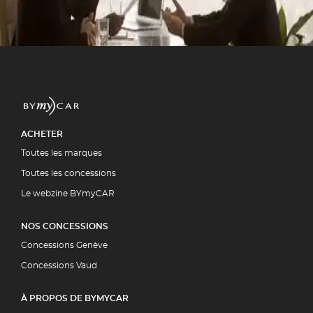
ment par la quasi-totalité des
5 00
UIT
ACHETER
Toutes les marques
Toutes les concessions
Le webzine BYmyCAR
NOS CONCESSIONS
Concessions Genève
Concessions Vaud
À PROPOS DE BYMYCAR