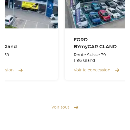
FORD
 Gland
BYmyCAR GLAND
se 39
Route Suisse 39
1196 Gland
cession
Voir la concession
Voir tout