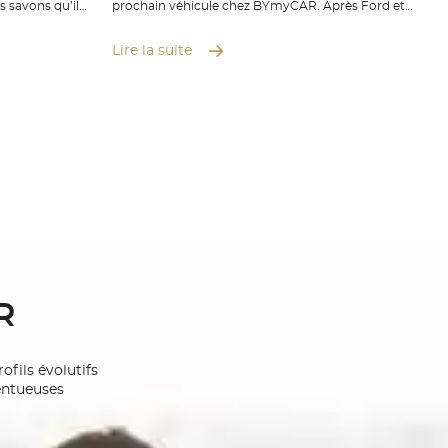
 savons qu’ils
prochain véhicule chez BYmyCAR. Après Ford et
e confort de
Peugeot, ce sont désormais Opel, Citroën et DS qui
véhicule. Où
s’installent à Meyrin pour vous offrir encore plus de
Lire la suite
e, nous
choix. Venez explorer un large éventail de modèles
cessus : vente
adaptés à tous vos besoins, mais aussi bénéficier de
s rapide, pose
nos services après-vente agréés : entretien,
et check-up
réparations, garanties constructeurs et travaux de
proposons aussi
carrosserie. Nos équipes ont hâte de vous accueillir
as vous
et vous accompagner dans vos besoins de mobilité.
Prenez rendez-
n toute
cupent de tout
R
ofils évolutifs
lentueuses