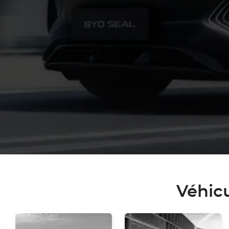
rque
Véhic