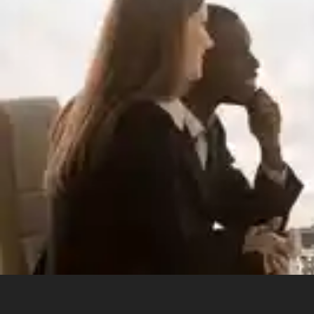
brise et rénovation 
Protection & Esthé
rénovation optique par 
Multimarques Agrém
assurances suisses. 📍 Meyrin (Genève) 022 355
12 📍 Bussigny (Lausanne) 021 900 00 13 OBTENIR
MON DEVIS GRAT