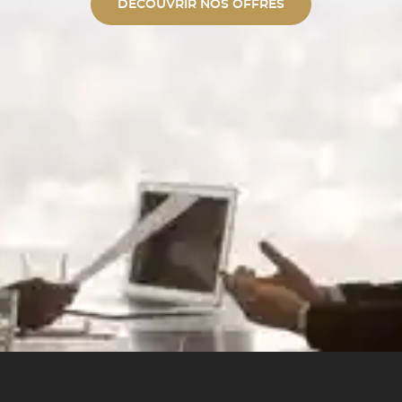
DÉCOUVRIR NOS OFFRES
de jantes alu unies ou bi-ton. ✓
tique Polissage professionnel et
polymérisation. ✓ Expertise
ent par la quasi-totalité des
 00
UIT