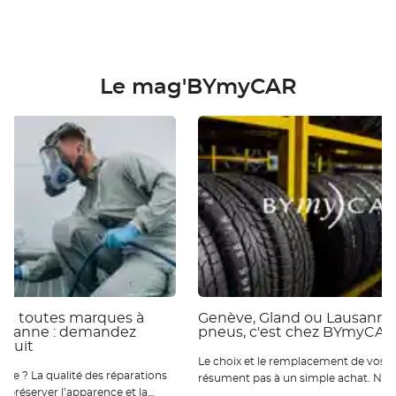
Le mag'BYmyCAR
ies toutes marques à
Genève, Gland ou Lausanne 
ausanne : demandez
pneus, c'est chez BYmyCAR
atuit
Le choix et le remplacement de vos p
 réparations
résument pas à un simple achat. Nou
ur préserver l’apparence et la
qu’ils sont essentiels pour votre sécur