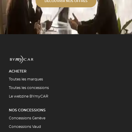
s alu unies ou bi-ton. ✓
DÉCOUVRIR NOS OFFRES
étique Polissage professionnel et
 polymérisation. ✓ Expertise
ment par la quasi-totalité des
5 00
UIT
ACHETER
Toutes les marques
Toutes les concessions
Le webzine BYmyCAR
NOS CONCESSIONS
Concessions Genève
Concessions Vaud