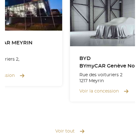
CAR MEYRIN
BYD
turiers 2,
BYmyCAR Genève Nor
Rue des voituriers 2
cession
1217 Meyrin
Voir la concession
Voir tout