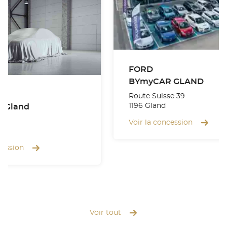
FORD
BYmyCAR GLAND
Route Suisse 39
1196 Gland
 Gland
se
Voir la concession
nd
cession
Voir tout