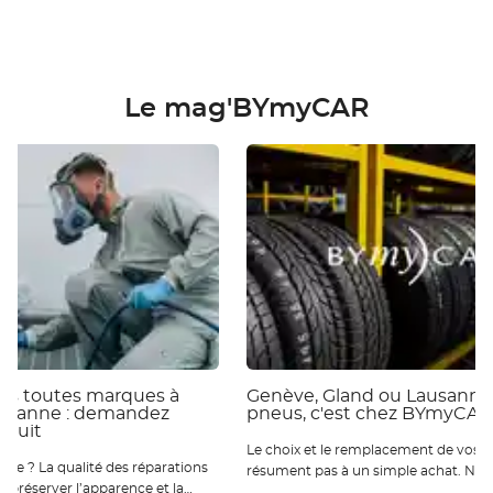
Le mag'BYmyCAR
ies toutes marques à
Genève, Gland ou Lausanne 
ausanne : demandez
pneus, c'est chez BYmyCAR
atuit
Le choix et le remplacement de vos p
 réparations
résument pas à un simple achat. Nou
ur préserver l’apparence et la
qu’ils sont essentiels pour votre sécur