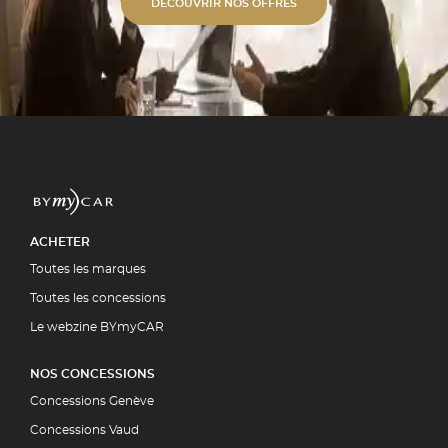
s alu unies ou bi-ton. ✓
DÉCOUVRIR NOS OFFRES
étique Polissage professionnel et
 polymérisation. ✓ Expertise
ment par la quasi-totalité des
5 00
UIT
ACHETER
Toutes les marques
Toutes les concessions
Le webzine BYmyCAR
NOS CONCESSIONS
Concessions Genève
Concessions Vaud