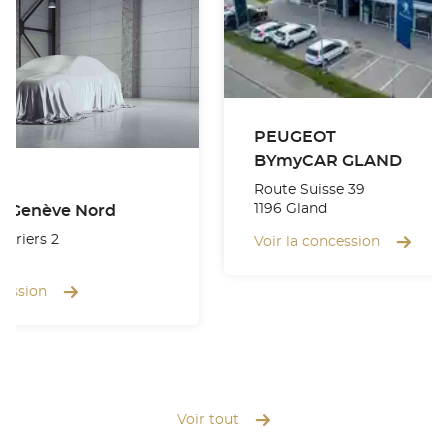
PEUGEOT
BYmyCAR GLAND
Route Suisse 39
1196 Gland
 Genève Nord
turiers 2
Voir la concession
cession
Voir tout