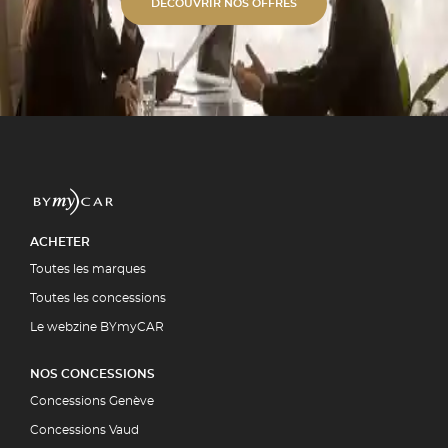
s alu unies ou bi-ton. ✓
DÉCOUVRIR NOS OFFRES
étique Polissage professionnel et
 polymérisation. ✓ Expertise
ment par la quasi-totalité des
5 00
UIT
ACHETER
Toutes les marques
Toutes les concessions
Le webzine BYmyCAR
NOS CONCESSIONS
Concessions Genève
Concessions Vaud