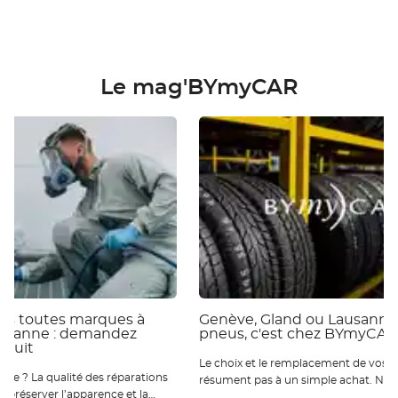
Le mag'BYmyCAR
ies toutes marques à
Genève, Gland ou Lausanne 
ausanne : demandez
pneus, c'est chez BYmyCAR
atuit
Le choix et le remplacement de vos p
 réparations
résument pas à un simple achat. Nou
ur préserver l’apparence et la
qu’ils sont essentiels pour votre sécur