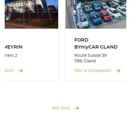
FORD
 MEYRIN
BYmyCAR GLAND
turiers 2
Route Suisse 39
1196 Gland
cession
Voir la concession
Voir tout