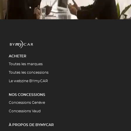
ment par la quasi-totalité des
5 00
UIT
ACHETER
Toutes les marques
Toutes les concessions
Le webzine BYmyCAR
NOS CONCESSIONS
Concessions Genève
Concessions Vaud
À PROPOS DE BYMYCAR