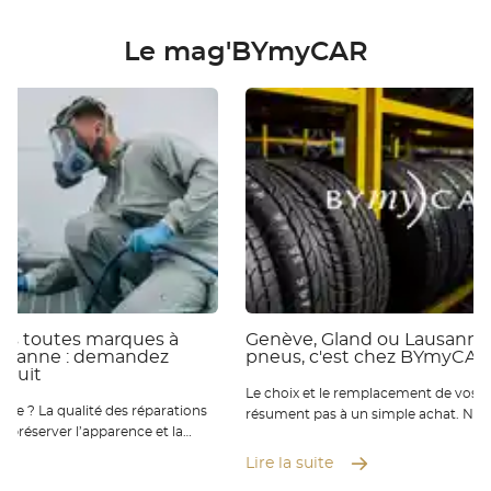
Le mag'BYmyCAR
ies toutes marques à
Genève, Gland ou Lausanne 
ausanne : demandez
pneus, c'est chez BYmyCAR
atuit
Le choix et le remplacement de vos p
 réparations
résument pas à un simple achat. Nou
ur préserver l’apparence et la
qu’ils sont essentiels pour votre sécur
éhicule. Chez BYmyCAR, nos
de conduite et la performance de vot
Lire la suite
rts vous accompagnent à Genève
Où que vous soyez de Genève à Laus