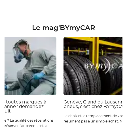
Le mag'BYmyCAR
ies toutes marques à
Genève, Gland ou Lausanne 
ausanne : demandez
pneus, c'est chez BYmyCAR
atuit
Le choix et le remplacement de vos p
 réparations
résument pas à un simple achat. Nou
ur préserver l’apparence et la
qu’ils sont essentiels pour votre sécur