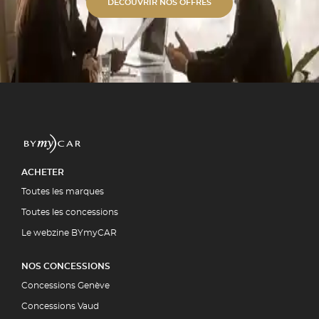
s alu unies ou bi-ton. ✓
DÉCOUVRIR NOS OFFRES
étique Polissage professionnel et
 polymérisation. ✓ Expertise
ment par la quasi-totalité des
5 00
UIT
ACHETER
Toutes les marques
Toutes les concessions
Le webzine BYmyCAR
NOS CONCESSIONS
Concessions Genève
Concessions Vaud