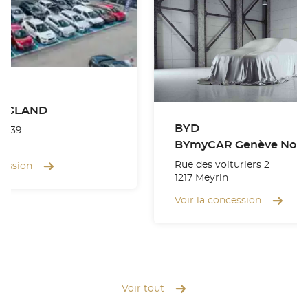
R GLAND
BYD
se 39
BYmyCAR Genève Nor
Rue des voituriers 2
cession
1217 Meyrin
Voir la concession
Voir tout