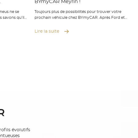
.
BYmyCAR Meyrin !
neus ne se
Toujours plus de possibilités pour trouver votre
 savons qu’ils
prochain véhicule chez BYmyCAR. Après Ford et
e confort de
Peugeot, ce sont désormais Opel, Citroën et DS qui
véhicule. Où
s’installent à Meyrin pour vous offrir encore plus de
Lire la suite
e, nous
choix. Venez explorer un large éventail de modèles
cessus : vente
adaptés à tous vos besoins, mais aussi bénéficier de
s rapide, pose
nos services après-vente agréés : entretien,
et check-up
réparations, garanties constructeurs et travaux de
proposons aussi
carrosserie. Nos équipes ont hâte de vous accueillir
as vous
et vous accompagner dans vos besoins de mobilité.
Prenez rendez-
n toute
cupent de tout
R
ofils évolutifs
lentueuses