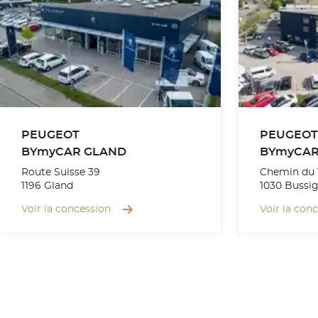
PEUGEOT
PEUGEOT
BYmyCAR GLAND
BYmyCAR
Route Suisse 39
Chemin du 
1196 Gland
1030 Bussi
Voir la concession
Voir la con