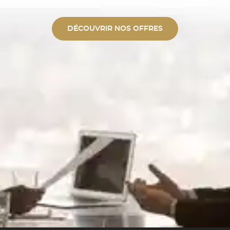
argent et impact écologique
DÉCOUVRIR NOS OFFRES
de jantes alu unies ou bi-ton. ✓
tique Polissage professionnel et
polymérisation. ✓ Expertise
ent par la quasi-totalité des
 00
UIT