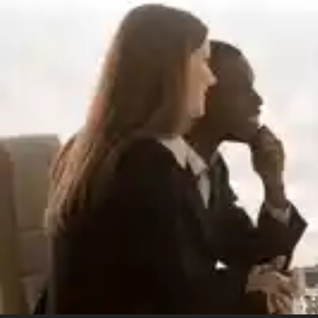
d’origine. ✓ Smart Repair Réparations localisées :
gain de temps, d’
réduit. ✓ Vitrages & Jantes Remplacement pare-
brise et rénovation 
Protection & Esthé
rénovation optique par 
Multimarques Agrém
assurances suisses. 📍 Meyrin (Genève) 022 355
12 📍 Bussigny (Lausanne) 021 900 00 13 OBTENIR
MON DEVIS GRAT