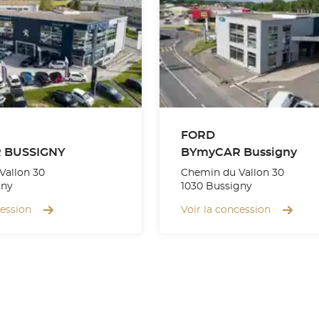
FORD
 BUSSIGNY
BYmyCAR Bussigny
Vallon 30
Chemin du Vallon 30
gny
1030 Bussigny
cession
Voir la concession