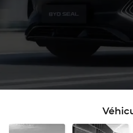
rque
Véhic