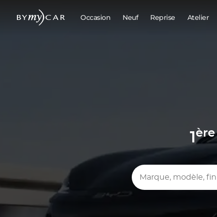
Occasion
Neuf
Reprise
Atelier
ère
1
Marque, modèle, finition