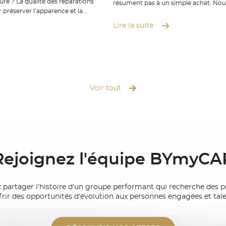
réparations
résument pas à un simple achat. Nous
r préserver l’apparence et la
sont essentiels pour votre sécurité, l
éhicule. Chez BYmyCAR, nos
conduite et la performance de votre 
Lire la suite
ts vous accompagnent à Genève
que vous soyez de Genève à Lausann
signy). OBTENIR MON
prenons en charge l’ensemble du pro
de pneus toutes marques, rendez-vou
trois étapes pour vous simplifier
professionnelle express, équilibrage 
offert de votre véhicule. Nous vous 
-nous pour fixer un rendez-vous
un service d’hôtel à pneus, pour ne p
est gratuit. ➤ Prise en
Voir tout
encombrer de votre jeu non utilisé. 
occupons de votre véhicule et
vous près de chez vous et repartez e
elles démarches avec votre
sérénité : nos experts BYmyCAR s’oc
uvez aussi profiter d’un véhicule
! Contacter nos experts
ux normes constructeurs, nettoyé
Rejoignez l'équipe BYmyCA
 et Bussigny couvrent l’ensemble
are-chocs, capot ou redressement
 partager l’histoire d’un groupe performant qui recherche des pr
 bosses sans altérer la peinture
ffrir des opportunités d’évolution aux personnes engagées et ta
argent et impact écologique