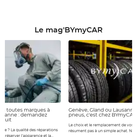
Le mag'BYmyCAR
ies toutes marques à
Genève, Gland ou Lausanne 
ausanne : demandez
pneus, c'est chez BYmyCAR
atuit
Le choix et le remplacement de vos p
 réparations
résument pas à un simple achat. Nou
ur préserver l’apparence et la
qu’ils sont essentiels pour votre sécur