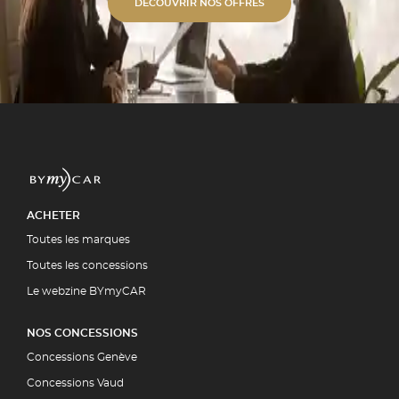
s alu unies ou bi-ton. ✓
DÉCOUVRIR NOS OFFRES
étique Polissage professionnel et
 polymérisation. ✓ Expertise
ment par la quasi-totalité des
5 00
UIT
ACHETER
Toutes les marques
Toutes les concessions
Le webzine BYmyCAR
NOS CONCESSIONS
Concessions Genève
Concessions Vaud