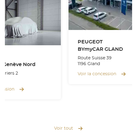
PEUGEOT
BYmyCAR GLAND
Route Suisse 39
1196 Gland
 Genève Nord
turiers 2
Voir la concession
cession
Voir tout