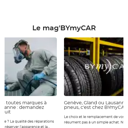
Le mag'BYmyCAR
ies toutes marques à
Genève, Gland ou Lausanne 
ausanne : demandez
pneus, c'est chez BYmyCAR
atuit
Le choix et le remplacement de vos p
 réparations
résument pas à un simple achat. Nou
ur préserver l’apparence et la
qu’ils sont essentiels pour votre sécur