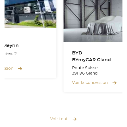
T
 Meyrin
BYD
turiers 2
BYmyCAR Gland
Route Suisse
cession
391196 Gland
Voir la concession
Voir tout