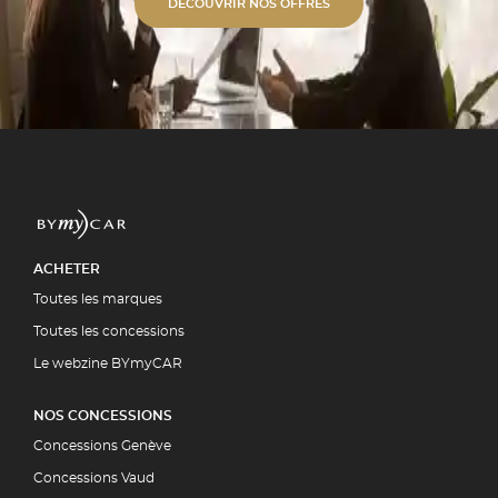
s alu unies ou bi-ton. ✓
DÉCOUVRIR NOS OFFRES
étique Polissage professionnel et
 polymérisation. ✓ Expertise
ment par la quasi-totalité des
5 00
UIT
ACHETER
Toutes les marques
Toutes les concessions
Le webzine BYmyCAR
NOS CONCESSIONS
Concessions Genève
Concessions Vaud