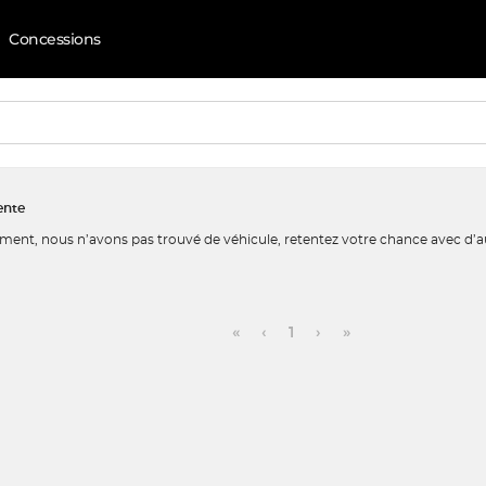
Concessions
ente
ent, nous n’avons pas trouvé de véhicule, retentez votre chance avec d’au
«
‹
1
›
»