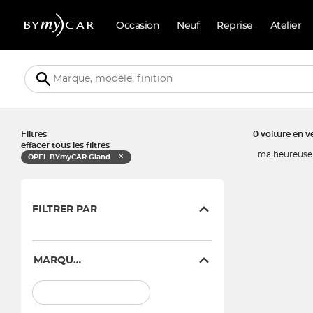
Occasion
Neuf
Reprise
Atelier
Filtres
0 voiture en v
effacer tous les filtres
malheureusem
✕
OPEL BYmyCAR Gland
FILTRER PAR
MARQUE