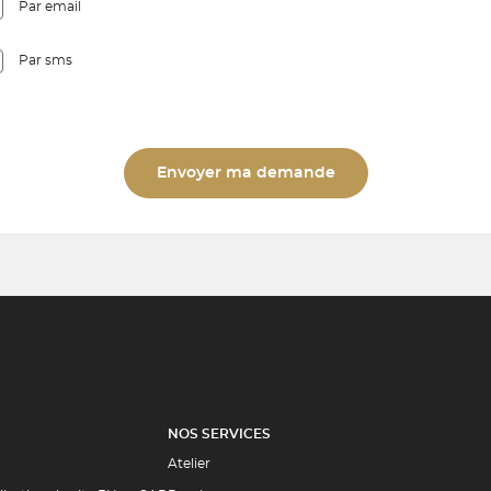
Par email
Par sms
Envoyer ma demande
NOS SERVICES
Atelier