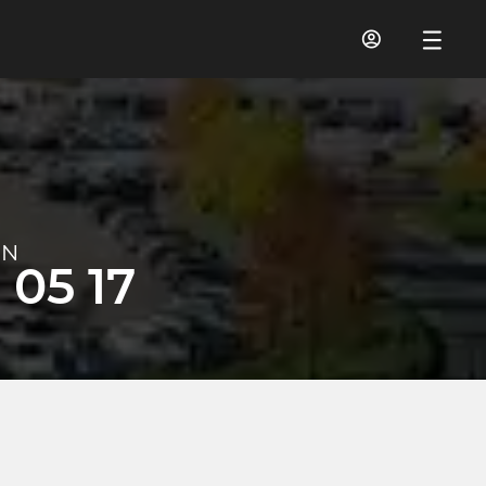
IN
 05 17