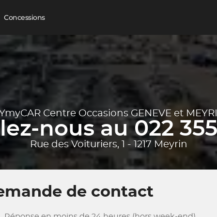
Concessions
YmyCAR Centre Occasions GENEVE et MEYR
ez-nous au 022 355
Rue des Voituriers, 1 - 1217 Meyrin
emande de contact
Réponse en moins de 24 heures (hors week-end)